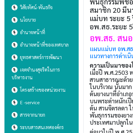
พันธุกรรมพืชอ
วิสัยทัศน์-พันธกิจ
สมาชิก 20 มี
แม่บท ระยะ 5 
นโยบาย
อพ.สธ.ระยะ 5ป
อำนาจหน้าที่
อพ.สธ. สนอ
อำนาจหน้าที่ของเทศบาล
แผนแม่บท อพ.สธ. 
แนวทางการดำเนิน
ยุทธศาสตร์การพัฒนา
ความเป็นมาของ
เจตจำนงสุจริตในการ
เมื่อปี พ.ศ.2503 
บริหารงาน
สวนสาธารณะด้วยพ
ในบริเวณ นั้นมาก
โครงสร้างของหน่วยงาน
ต้นยางนาที่อำเภอ
บนพระตำหนักเปี่ย
E -service
ต้น สวนจิตรลดา ใน
พันธุกรรมของยางน
สารจากนายก
ประเทศมาปลูกในบร
ระบบสารสนเทศองค์กร
ต่อมาในปี พ.ศ.2