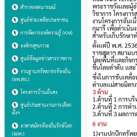
พระราชวังและผู้
สำรวจเจตนารมณ์
วิชาการ โครงการ
ศูนย์ช่วยเหลือประชาชน
งานโครงการอันเน
กุมารี เพื่อดำเน
การจัดการองค์ความรู้ (KM)
สำหรับเก็บรักษาพ
ตั้งแต่ปี พ.ศ. 2
องค์กรสุขภาวะ
ราชสุดาฯ สยามบรม
ศูนย์ข้อมูลข่าวสารราชการ
โดยพื้นที่และกิ
ขึ้นโดยลำดับ และ
งานฐานทรัพยากรท้องถิ่น
ซึ่งในการขับเคลื
(อพ.สธ.)
ตำบลแม่สายมิตรภ
3 ด้าน
โครงการบ้านมั่นคง
1.ด้านที่ 1 การบร
ศูนย์ประสานงานการเลือก
2.ด้านที่ 2 การดำ
ตั้งฯ
3.ด้านที่ 3 ผลกา
6 งาน
อาสาสมัครท้องถิ่นรักษ์โลก
1)งานปกปักทรัพยา
(อถล.)