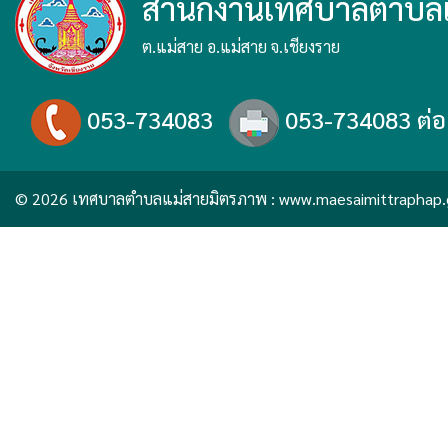
สำนักงานเทศบาลตำบล
ต.แม่สาย อ.แม่สาย จ.เชียงราย
053-734083
053-734083 ต่อ
© 2026 เทศบาลตำบลแม่สายมิตรภาพ :
www.maesaimittraphap.